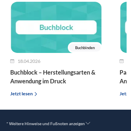
Buchbinden
18.04.2026
1
Buchblock – Herstellungsarten &
Papi
Anwendung im Druck
Anw
Jetzt lesen
Jetzt
* Weitere Hinweise und Fußnoten anzeigen