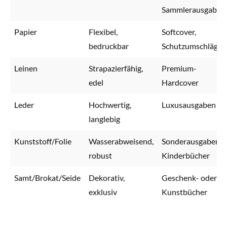
Sammlerausgaben
Papier
Flexibel,
Softcover,
bedruckbar
Schutzumschläge
Leinen
Strapazierfähig,
Premium-
edel
Hardcover
Leder
Hochwertig,
Luxusausgaben
langlebig
Kunststoff/Folie
Wasserabweisend,
Sonderausgaben,
robust
Kinderbücher
Samt/Brokat/Seide
Dekorativ,
Geschenk- oder
exklusiv
Kunstbücher