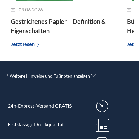
09.06.2026
0
Gestrichenes Papier – Definition &
Bütt
Eigenschaften
Hers
Jetzt lesen
Jetzt
* Weitere Hinweise und Fußnoten anzeigen
24h-Express-Versand GRATIS
Erstklassige Druckqualität