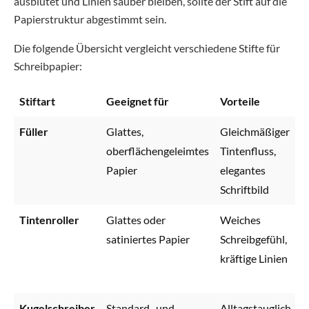
ausblutet und Linien sauber bleiben, sollte der Stift auf die
Papierstruktur abgestimmt sein.
Die folgende Übersicht vergleicht verschiedene Stifte für
Schreibpapier:
Stiftart
Geeignet für
Vorteile
Füller
Glattes,
Gleichmäßiger
oberflächengeleimtes
Tintenfluss,
Papier
elegantes
Schriftbild
Tintenroller
Glattes oder
Weiches
satiniertes Papier
Schreibgefühl,
kräftige Linien
Kugelschreiber
Standard- und
Alltagstauglich,