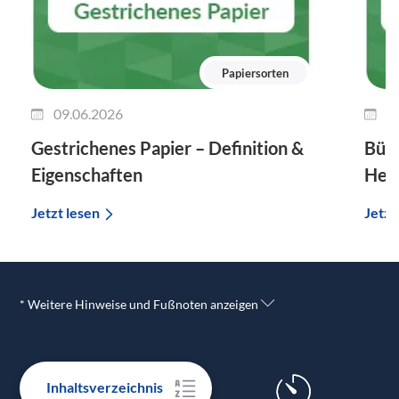
Papiersorten
09.06.2026
0
Gestrichenes Papier – Definition &
Bütt
Eigenschaften
Hers
Jetzt lesen
Jetzt
* Weitere Hinweise und Fußnoten anzeigen
Inhaltsverzeichnis
24h-Express-Versand GRATIS