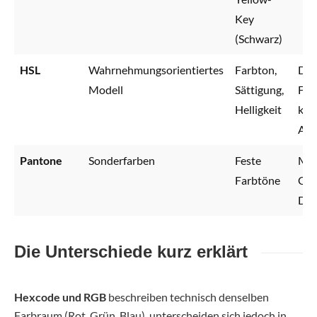
Key
(Schwarz)
HSL
Wahrnehmungsorientiertes
Farbton,
Des
Modell
Sättigung,
Far
Helligkeit
kre
An
Pantone
Sonderfarben
Feste
Mar
Farbtöne
Cor
Des
Die Unterschiede kurz erklärt
Hexcode und RGB
beschreiben technisch denselben
Farbraum (Rot, Grün, Blau), unterscheiden sich jedoch in