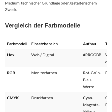
Medium, technischer Grundlage oder gestalterischem
Zweck.
Vergleich der Farbmodelle
Farbmodell
Einsatzbereich
Aufbau
Typ
Hex
Web / Digital
#RRGGBB
Web
dig
RGB
Monitorfarben
Rot-Grün-
Bil
Blau-
Werte
CMYK
Druckfarben
Cyan-
Off
Magenta-
Dig
Yellow-