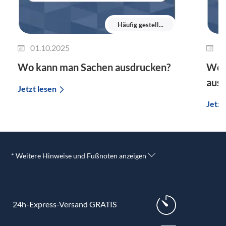
Häufig gestell...
01.10.2025
0
Wo kann man Sachen ausdrucken?
Wo 
aus
Jetzt lesen
Jetzt
* Weitere Hinweise und Fußnoten anzeigen
24h-Express-Versand GRATIS