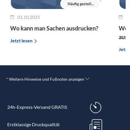
Häufig gestell...
01.10.2025
0
Wo kann man Sachen ausdrucken?
Wo 
aus
Jetzt lesen
Jetzt
* Weitere Hinweise und Fußnoten anzeigen
24h-Express-Versand GRATIS
Erstklassige Druckqualität