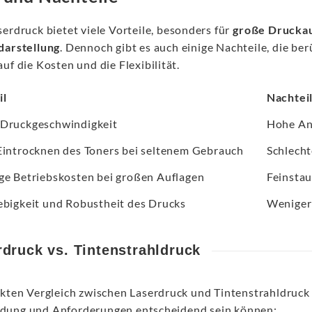
erdruck bietet viele Vorteile, besonders für
große Drucka
darstellung
. Dennoch gibt es auch einige Nachteile, die be
uf die Kosten und die Flexibilität.
il
Nachtei
Druckgeschwindigkeit
Hohe An
Eintrocknen des Toners bei seltenem Gebrauch
Schlecht
ge Betriebskosten bei großen Auflagen
Feinstau
ebigkeit und Robustheit des Drucks
Weniger 
druck vs. Tintenstrahldruck
ekten Vergleich zwischen Laserdruck und Tintenstrahldruck g
ung und Anforderungen entscheidend sein können: