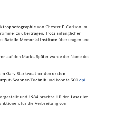
ektrophotographie
von Chester F. Carlson im
 Trommel zu übertragen. Trotz anfänglicher
as
Batelle Memorial Institute
überzeugen und
rer
auf den Markt. Später wurde der Name des
 dem Gary Starkweather den
ersten
utput-Scanner-Technik
und konnte 500
dpi
orgestellt und
1984
brachte
HP
den
LaserJet
unktionen, für die Verbreitung von