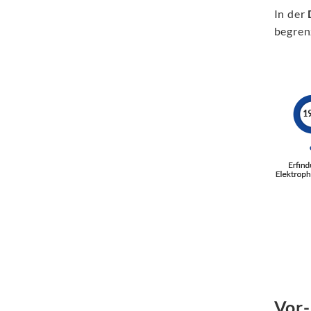
In der
begrenz
Vor-