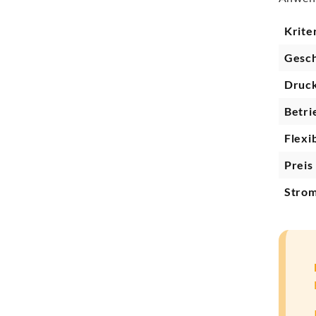
Krite
Gesch
Druck
Betri
Flexib
Preis
Stro