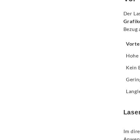
Der Las
Grafik
Bezug a
Vorte
Hohe 
Kein 
Gerin
Langl
Laser
Im dir
Anwend