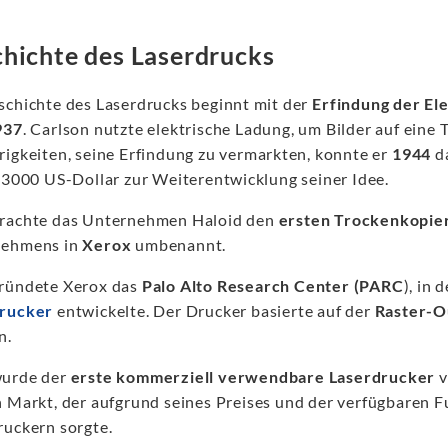
hichte des Laserdrucks
schichte des Laserdrucks beginnt mit der
Erfindung der El
937
. Carlson nutzte elektrische Ladung, um Bilder auf eine
rigkeiten, seine Erfindung zu vermarkten, konnte er
1944
d
t 3000 US-Dollar zur Weiterentwicklung seiner Idee.
rachte das Unternehmen Haloid den
ersten Trockenkopie
nehmens in
Xerox
umbenannt.
ründete Xerox das
Palo Alto Research Center (PARC
), in
rucker
entwickelte. Der Drucker basierte auf der
Raster-O
n.
urde der
erste kommerziell verwendbare Laserdrucker
v
 Markt, der aufgrund seines Preises und der verfügbaren F
ruckern sorgte.