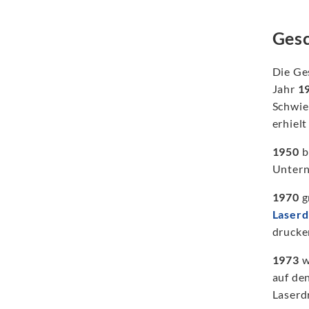
Gesc
Die Ge
Jahr
1
Schwie
erhiel
1950
b
Unter
1970
g
Laserd
drucke
1973
w
auf
den
Laserd