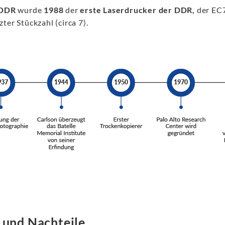
DDR
wurde
1988
der
erste Laserdrucker der DDR,
der EC7
ter Stückzahl (circa 7).
 und Nachteile