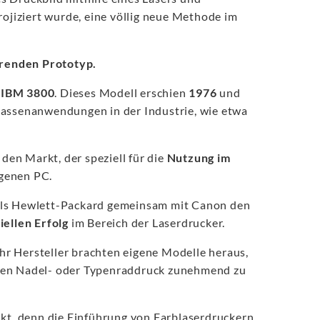
rojiziert wurde, eine völlig neue Methode im
erenden Prototyp.
IBM 3800
. Dieses Modell erschien
1976
und
Massenanwendungen in der Industrie, wie etwa
den Markt, der speziell für die
Nutzung im
igenen PC.
als Hewlett-Packard gemeinsam mit Canon den
ellen Erfolg
im Bereich der Laserdrucker.
r Hersteller brachten eigene Modelle heraus,
 den Nadel- oder Typenraddruck zunehmend zu
t, denn die Einführung von Farblaserdruckern