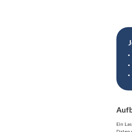
J
Auf
Ein La
Daten 