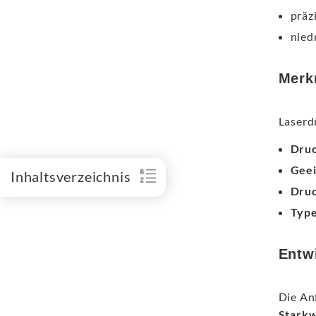
präz
nied
Merk
Laserd
Druc
Geei
Inhaltsverzeichnis
Druc
Type
Entw
Die An
Stark