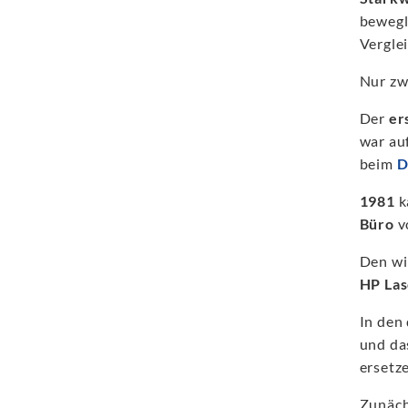
bewegl
Vergle
Nur zw
Der
er
war au
beim
D
1981
k
Büro
v
Den wi
HP Las
In den
und da
ersetz
Zunäch