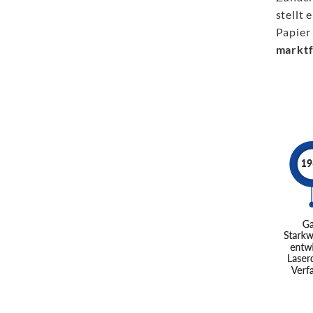
stellt 
Papier
marktf