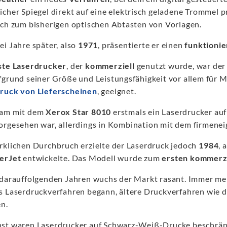
icher Spiegel direkt auf eine elektrisch geladene Trommel p
ich zum bisherigen optischen Abtasten von Vorlagen.
ei Jahre später, also
1971
, präsentierte er einen
funktioni
ste Laserdrucker
, der
kommerziell
genutzt wurde, war der
fgrund seiner Größe und Leistungsfähigkeit vor allem für 
ruck von Lieferscheinen
, geeignet.
am mit dem
Xerox Star 8010
erstmals ein Laserdrucker auf 
orgesehen war, allerdings in Kombination mit dem firmene
rklichen Durchbruch erzielte der Laserdruck jedoch
1984
, 
erJet
entwickelte. Das Modell wurde zum
ersten kommerzi
 darauffolgenden Jahren wuchs der Markt rasant. Immer meh
s Laserdruckverfahren begann, ältere Druckverfahren wie
en.
st waren Laserdrucker auf Schwarz-Weiß-Drucke beschränk