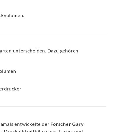
uckvolumen.
rarten unterscheiden. Dazu gehören:
volumen
erdrucker
amals entwickelte der
Forscher Gary
es Druckbild mithilfe eines Lasers und