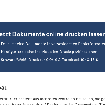
etzt Dokumente online drucken lasse
Drucke deine Dokumente in verschiedenen Papierformate
Konfiguriere deine individuellen Druckspezifikationen
Schwarz/Weiß-Druck für 0,06 € & Farbdruck für 0,15 €
bau
serdrucker besteht aus mehreren zentralen Bauteilen, die g
ein sauberer Ausdruck auf Papier wird. Im Gegensatz zu Ti