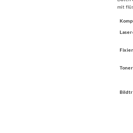
mit flü
Komp
Laser
Fixie
Tone
Bildt