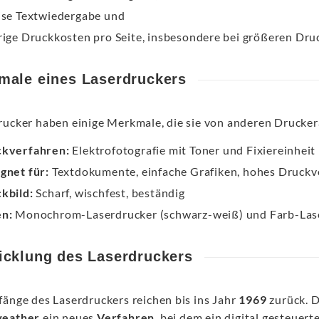
ise Textwiedergabe und
rige Druckkosten pro Seite, insbesondere bei größeren Dr
male eines Laserdruckers
rucker haben einige Merkmale, die sie von anderen Drucke
kverfahren:
Elektrofotografie mit Toner und Fixiereinheit
gnet für:
Textdokumente, einfache Grafiken, hohes Druck
kbild:
Scharf, wischfest, beständig
n:
Monochrom-Laserdrucker (schwarz-weiß) und Farb-Las
icklung des Laserdruckers
fänge des Laserdruckers reichen bis ins Jahr
1969
zurück. D
weather
ein neues
Verfahren
, bei dem ein digital gesteuert