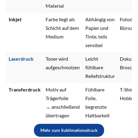
Material
Inkjet
Farbe liegt als
Abhängig von
Fotodru
Schicht auf dem
Papier und
Büroan
Medium
Tinte, teils
sensibel
Laserdruck
Toner wird
Leicht
Dokume
aufgeschmolzen
fühlbare
Broschü
Reliefstruktur
Transferdruck
Motiv auf
Fühlbare
T-Shirts,
Trägerfolie
Folie,
Hobbypr
→ anschließend
begrenzte
übertragen
Haltbarkeit
Mehr zum Sublimationsdruck