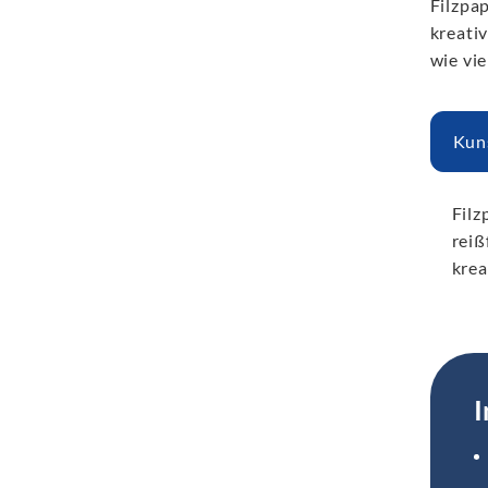
Filzpap
kreati
wie vie
Kun
Filz
reiß
krea
I