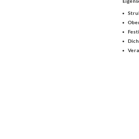
Eigens
Stru
Ober
Fest
Dich
Vera