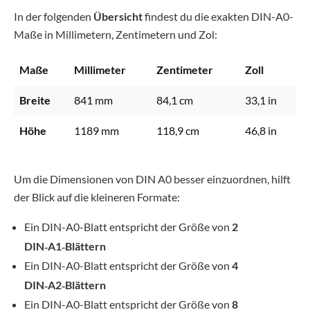
In der folgenden
Übersicht
findest du die exakten DIN-A0-
Maße in Millimetern, Zentimetern und Zol:
Maße
Millimeter
Zentimeter
Zoll
Breite
841 mm
84,1 cm
33,1 in
Höhe
1189 mm
118,9 cm
46,8 in
Um die Dimensionen von DIN A0 besser einzuordnen, hilft
der Blick auf die kleineren Formate:
Ein DIN-A0-Blatt entspricht der Größe von
2
DIN‑A1‑Blättern
Ein DIN-A0-Blatt entspricht der Größe von
4
DIN‑A2‑Blättern
Ein DIN-A0-Blatt entspricht der Größe von
8