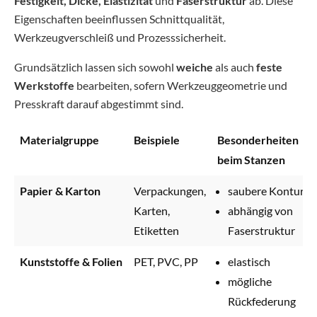
Festigkeit, Dicke, Elastizität
und
Faserstruktur
ab. Diese
Eigenschaften beeinflussen Schnittqualität,
Werkzeugverschleiß und Prozesssicherheit.
Grundsätzlich lassen sich sowohl
weiche
als auch
feste
Werkstoffe
bearbeiten, sofern Werkzeuggeometrie und
Presskraft darauf abgestimmt sind.
Materialgruppe
Beispiele
Besonderheiten
beim Stanzen
Papier & Karton
Verpackungen,
saubere Konturen
Karten,
abhängig von
Etiketten
Faserstruktur
Kunststoffe & Folien
PET, PVC, PP
elastisch
mögliche
Rückfederung