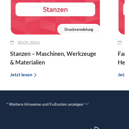
Druckveredelung
30.05.2026
2
Stanzen – Maschinen, Werkzeuge
Farb
& Materialien
Hers
Jetzt lesen
Jetzt
* Weitere Hinweise und Fußnoten anzeigen