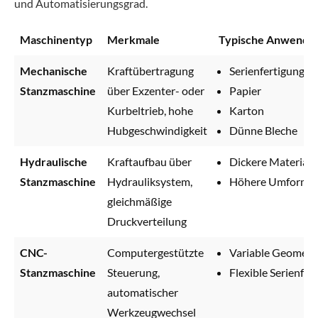
und Automatisierungsgrad.
Maschinentyp
Merkmale
Typische Anwendu
Mechanische
Kraftübertragung
Serienfertigung
Stanzmaschine
über Exzenter- oder
Papier
Kurbeltrieb, hohe
Karton
Hubgeschwindigkeit
Dünne Bleche
Hydraulische
Kraftaufbau über
Dickere Materiali
Stanzmaschine
Hydrauliksystem,
Höhere Umformkr
gleichmäßige
Druckverteilung
CNC-
Computergestützte
Variable Geometr
Stanzmaschine
Steuerung,
Flexible Serienfer
automatischer
Werkzeugwechsel