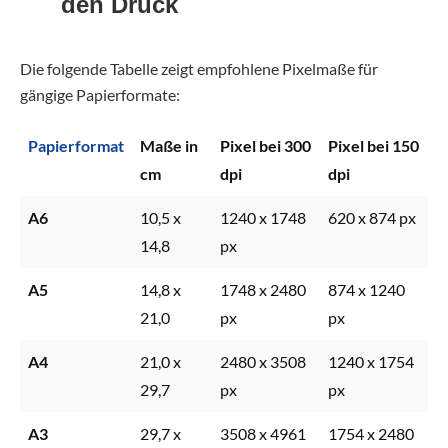
den Druck
Die folgende Tabelle zeigt empfohlene Pixelmaße für
gängige Papierformate:
Papierformat
Maße in
Pixel bei 300
Pixel bei 150
cm
dpi
dpi
A6
10,5 x
1240 x 1748
620 x 874 px
14,8
px
A5
14,8 x
1748 x 2480
874 x 1240
21,0
px
px
A4
21,0 x
2480 x 3508
1240 x 1754
29,7
px
px
A3
29,7 x
3508 x 4961
1754 x 2480