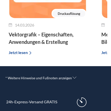
Druckauflösung
14.03.2026
1
Vektorgrafik – Eigenschaften,
Mega
Anwendungen & Erstellung
Bild
Jetzt lesen
Jetzt
* Weitere Hinweise und Fußnoten anzeigen
24h-Express-Versand GRATIS