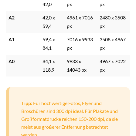
42,0
px
px
A2
42,0 x
4961 x 7016
2480 x 3508
59,4
px
px
A1
59,4 x
7016 x 9933
3508 x 4967
84,1
px
px
A0
84,1 x
9933 x
4967 x 7022
118,9
14043 px
px
Tipp:
Für hochwertige Fotos, Flyer und
Broschüren sind 300 dpi ideal. Für Plakate und
Großformatdrucke reichen 150-200 dpi, da sie
meist aus größerer Entfernung betrachtet
werden.