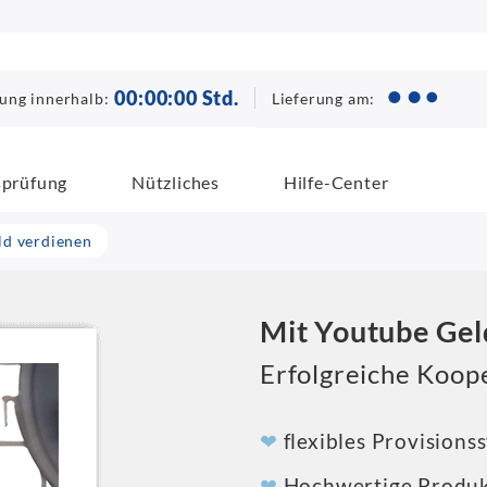
00
:
00
:
00
Std.
Lieferung am:
lung innerhalb:
sprüfung
Nützliches
Hilfe-Center
ld verdienen
Mit Youtube Gel
Erfolgreiche Koop
❤
flexibles Provision
❤
Hochwertige Produk