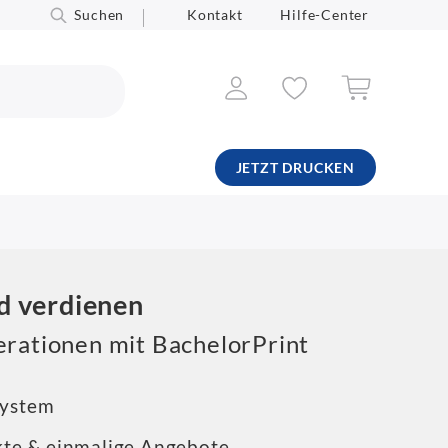
Suchen
Kontakt
Hilfe-Center
JETZT DRUCKEN
d verdienen
erationen mit BachelorPrint
ssystem
te & einmalige Angebote