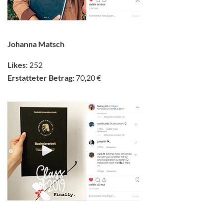
Johanna Matsch
Likes:
252
Erstatteter Betrag:
70,20 €