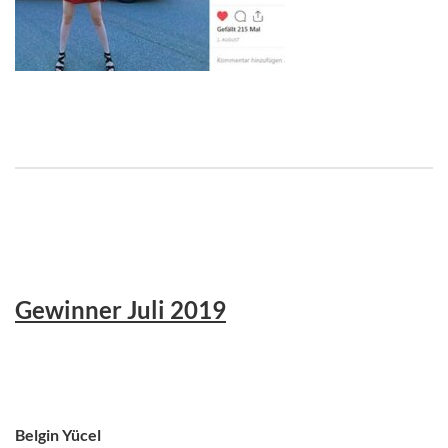
Gewinner Juli 2019
Belgin Yücel