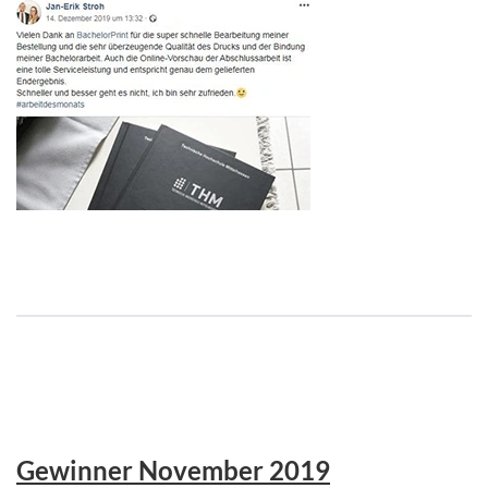
Gewinner November 2019