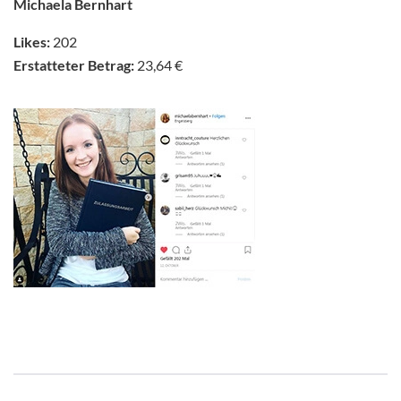
Michaela Bernhart
Likes:
202
Erstatteter Betrag:
23,64 €