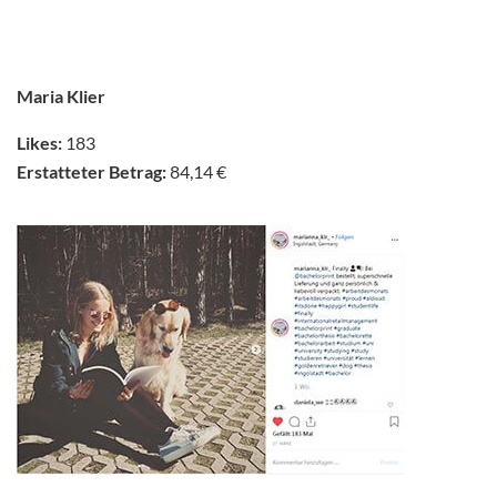
Maria Klier
Likes:
183
Erstatteter Betrag:
84,14 €