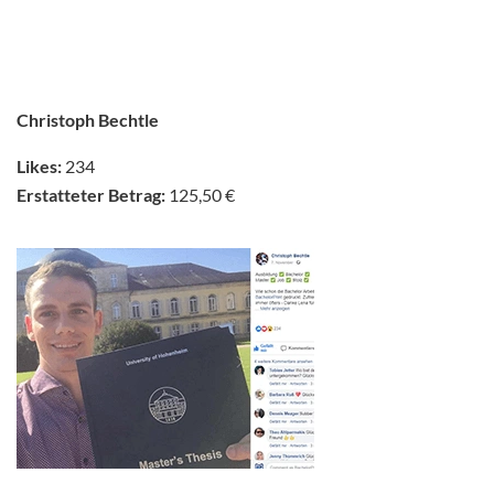
Christoph Bechtle
Likes:
234
Erstatteter Betrag:
125,50 €