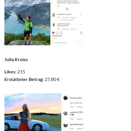
Julia Kroiss
Likes:
215
Erstatteter Betrag:
27,80 €