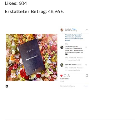
Likes:
604
Erstatteter Betrag:
48,96 €