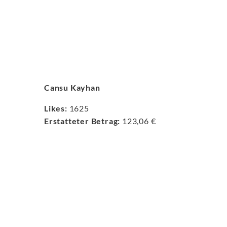
Cansu Kayhan
Likes:
1625
Erstatteter Betrag:
123,06 €