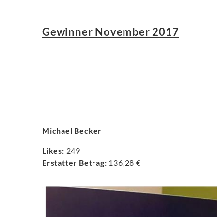
Gewinner November 2017
Michael Becker
Likes:
249
Erstatter Betrag:
136,28 €