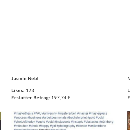
Jasmin Nebl
M
Likes:
123
L
Erstatter Betrag:
197,74 €
E