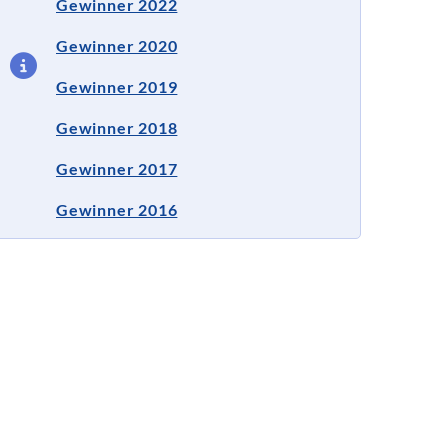
Gewinner 2022
Gewinner 2020
Gewinner 2019
Gewinner 2018
Gewinner 2017
Gewinner 2016