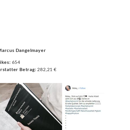
Marcus Dangelmayer
ikes:
654
rstatter Betrag:
282,21 €