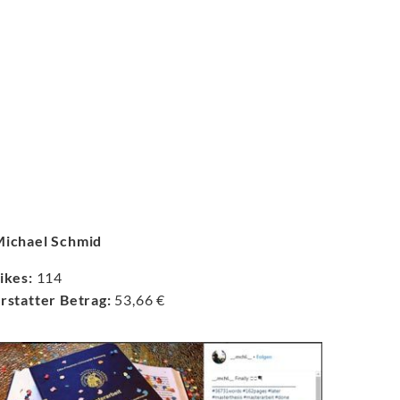
ichael Schmid
ikes:
114
rstatter Betrag:
53,66 €