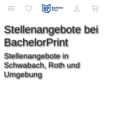
Stellenangebote bei
BachelorPrint
Stellenangebote in
Schwabach, Roth und
Umgebung