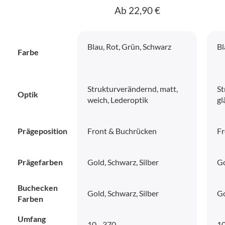
Ab 22,90 €
Blau, Rot, Grün, Schwarz
Bl
Farbe
Strukturverändernd, matt,
St
Optik
weich, Lederoptik
gl
Prägeposition
Front & Buchrücken
Fr
Prägefarben
Gold, Schwarz, Silber
Go
Buchecken
Gold, Schwarz, Silber
Go
Farben
Umfang
10 - 370
10