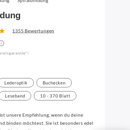
dung
Spiralbindung
ndung
1355 Bewertungen
preisgarantie*!
Lederoptik
Buchecken
Leseband
10 - 370 Blatt
st unsere Empfehlung, wenn du deine
nd binden möchtest. Sie ist besonders edel