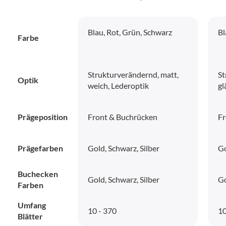
Blau, Rot, Grün, Schwarz
Bl
Farbe
Strukturverändernd, matt,
St
Optik
weich, Lederoptik
gl
Prägeposition
Front & Buchrücken
Fr
Prägefarben
Gold, Schwarz, Silber
Go
Buchecken
Gold, Schwarz, Silber
Go
Farben
Umfang
10 - 370
10
Blätter