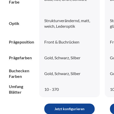
Farbe
Strukturverändernd, matt,
St
Optik
weich, Lederoptik
gl
Prägeposition
Front & Buchrücken
Fr
Prägefarben
Gold, Schwarz, Silber
Go
Buchecken
Gold, Schwarz, Silber
Go
Farben
Umfang
10 - 370
10
Blätter
Jetzt konfigurieren