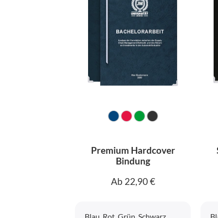
Premium Hardcover
Bindung
Ab 22,90 €
Blau, Rot, Grün, Schwarz
Bl