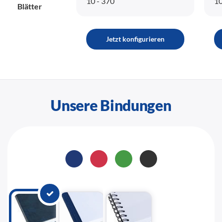
10 - 370
10
Blätter
Jetzt konfigurieren
Unsere Bindungen