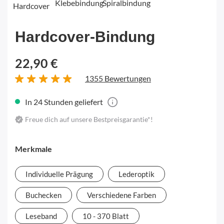
Klebebindung
Spiralbindung
Hardcover
Hardcover-Bindung
22,90 €
1355 Bewertungen
In 24 Stunden geliefert
Freue dich auf unsere Bestpreisgarantie*!
Merkmale
Individuelle Prägung
Lederoptik
Buchecken
Verschiedene Farben
Leseband
10 - 370 Blatt