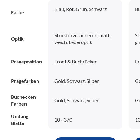
Blau, Rot, Grün, Schwarz
Bl
Farbe
Strukturverändernd, matt,
St
Optik
weich, Lederoptik
gl
Prägeposition
Front & Buchrücken
Fr
Prägefarben
Gold, Schwarz, Silber
Go
Buchecken
Gold, Schwarz, Silber
Go
Farben
Umfang
10 - 370
10
Blätter