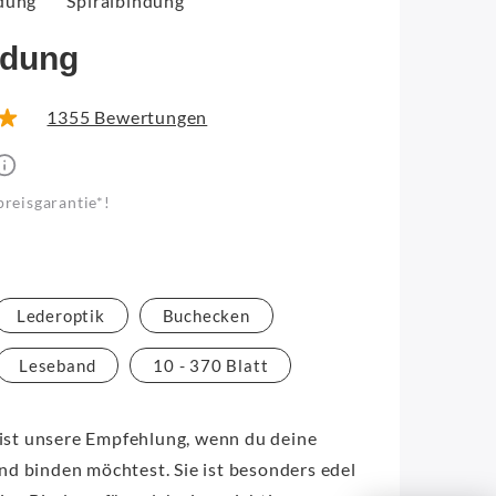
dung
Spiralbindung
ndung
1355 Bewertungen
preisgarantie*!
Lederoptik
Buchecken
Leseband
10 - 370 Blatt
st unsere Empfehlung, wenn du deine
nd binden möchtest. Sie ist besonders edel