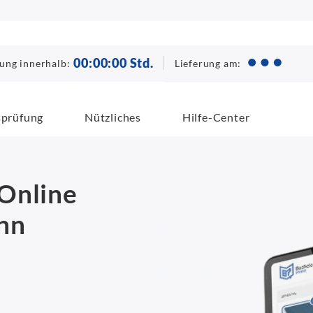
00
:
00
:
00
Std.
Lieferung am:
lung innerhalb:
sprüfung
Nützliches
Hilfe-Center
Online
nn