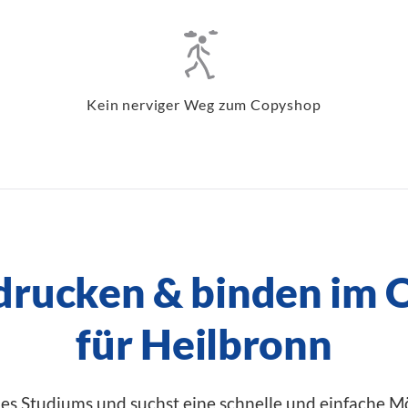
Kein nerviger Weg zum Copyshop
 drucken & binden im 
für Heilbronn
es Studiums und suchst eine schnelle und einfache M