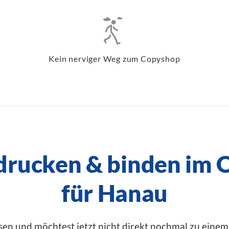
Kein nerviger Weg zum Copyshop
 drucken & binden im 
für Hanau
sen und möchtest jetzt nicht direkt nochmal zu eine