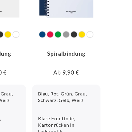
dung
Spiralbindung
0 €
Ab 9,90 €
 Grau,
Blau, Rot, Grün, Grau,
 Weiß
Schwarz, Gelb, Weiß
,
Klare Frontfolie,
n
Kartonrücken in
Lederoptik