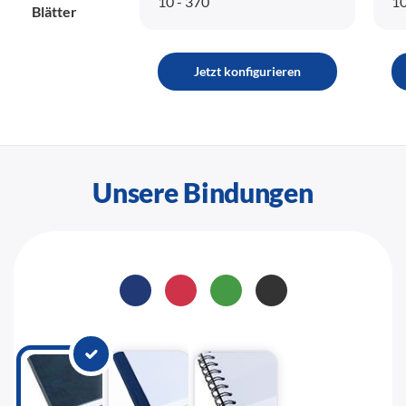
10 - 370
10
Blätter
Jetzt konfigurieren
Unsere Bindungen