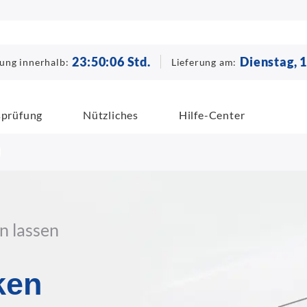
23
:
50
:
05
Std.
Dienstag, 
lung innerhalb:
Lieferung am:
sprüfung
Nützliches
Hilfe-Center
n lassen
ken