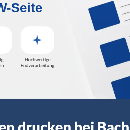
W-Seite
ig
Hochwertige
en
Endverarbeitung
en drucken bei Bach