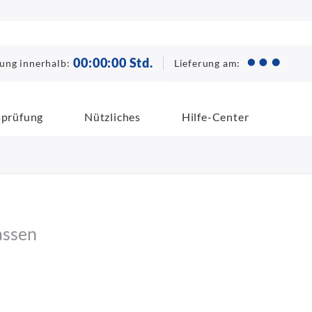
00
:
00
:
00
Std.
Lieferung am:
lung innerhalb:
sprüfung
Nützliches
Hilfe-Center
assen