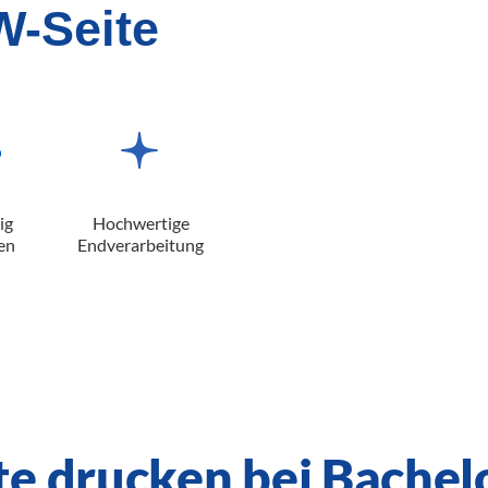
W-Seite
ig
Hochwertige
en
Endverarbeitung
e drucken bei Bachel