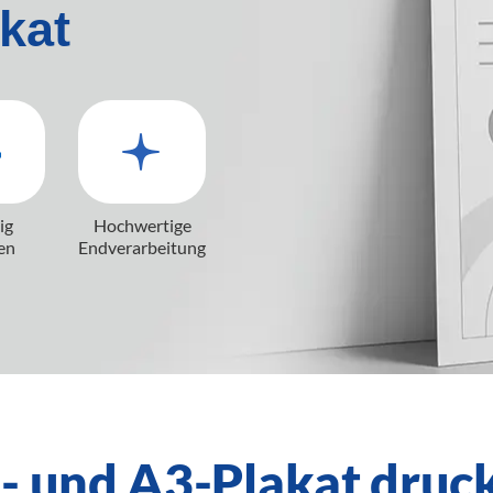
kat
ig
Hochwertige
en
Endverarbeitung
- und A3-Plakat druc