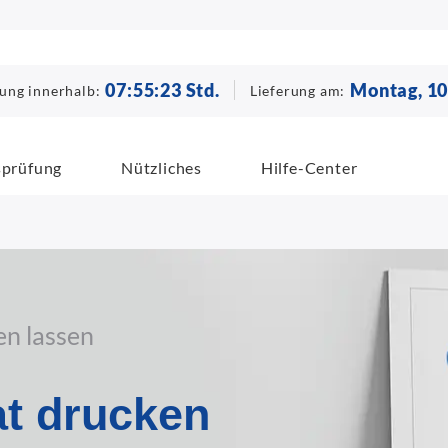
07
:
55
:
22
Std.
Montag, 10
lung innerhalb:
Lieferung am:
sprüfung
Nützliches
Hilfe-Center
en lassen
at drucken