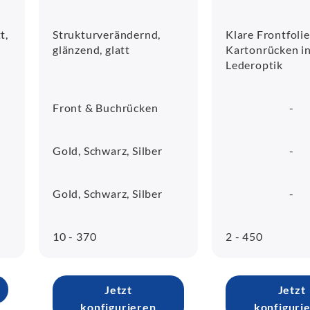
t,
Strukturverändernd,
Klare Frontfolie
glänzend, glatt
Kartonrücken i
Lederoptik
Front & Buchrücken
-
Gold, Schwarz, Silber
-
Gold, Schwarz, Silber
-
10 - 370
2 - 450
Jetzt
Jetzt
konfigurieren
konfiguri