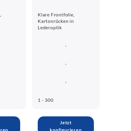
,
Klare Frontfolie,
n
Kartonrücken in
Lederoptik
-
-
-
1 - 300
Jetzt
eren
konfigurieren