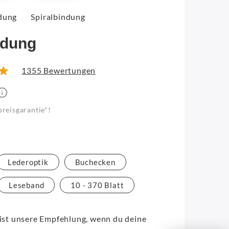
dung
Spiralbindung
ndung
1355 Bewertungen
preisgarantie*!
Lederoptik
Buchecken
Leseband
10 - 370 Blatt
st unsere Empfehlung, wenn du deine