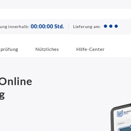
00
:
00
:
00
Std.
Lieferung am:
lung innerhalb:
sprüfung
Nützliches
Hilfe-Center
Online
g