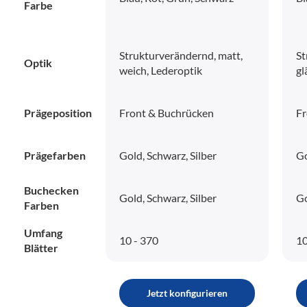
Farbe
Strukturverändernd, matt,
St
Optik
weich, Lederoptik
gl
Prägeposition
Front & Buchrücken
Fr
Prägefarben
Gold, Schwarz, Silber
Go
Buchecken
Gold, Schwarz, Silber
Go
Farben
Umfang
10 - 370
10
Blätter
Jetzt konfigurieren