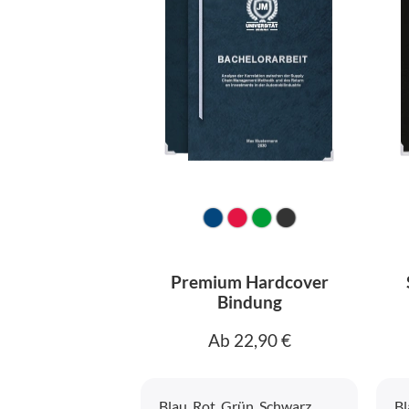
Premium Hardcover
Bindung
Ab 22,90 €
Blau, Rot, Grün, Schwarz
Bl