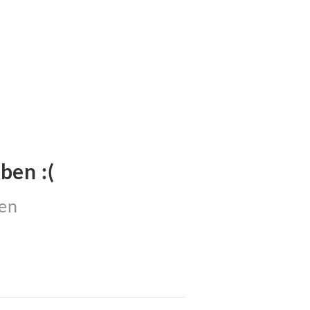
ben :(
fen