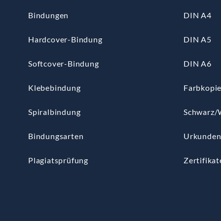
Bindungen
DIN A4
Hardcover-Bindung
DIN A5
Softcover-Bindung
DIN A6
Klebebindung
Farbkopi
Spiralbindung
Schwarz/
Bindungsarten
Urkunde
Plagiatsprüfung
Zertifikat