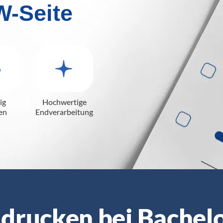
W-Seite
ig
Hochwertige
en
Endverarbeitung
 drucken bei Bachel