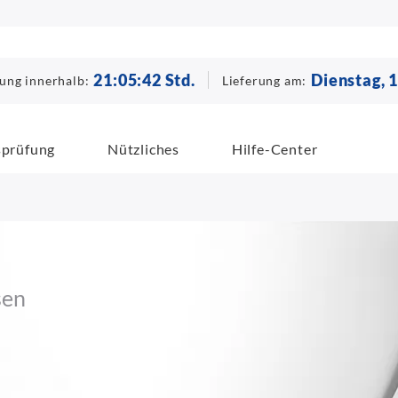
21
:
05
:
41
Std.
Dienstag, 
lung innerhalb:
Lieferung am:
sprüfung
Nützliches
Hilfe-Center
sen